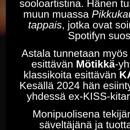
sooloartistina. Hänen t
muun muassa
Pikkuka
tappais
, jotka ovat soi
Spotifyn suosit
Astala tunnetaan myös
esittävän
Mötikkä
-yh
klassikoita esittävän
K
Kesällä 2024 hän esiint
yhdessä ex-KISS-kitar
Monipuolisena tekijä
säveltäjänä ja tuo