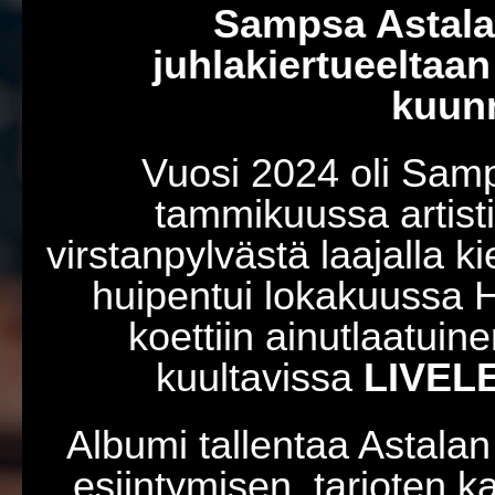
Sampsa Astala 
juhlakiertueeltaan
kuunn
Vuosi 2024 oli Samp
tammikuussa artisti t
virstanpylvästä laajalla k
huipentui lokakuussa H
koettiin ainutlaatuine
kuultavissa
LIVEL
Albumi tallentaa Astalan
esiintymisen, tarjoten 