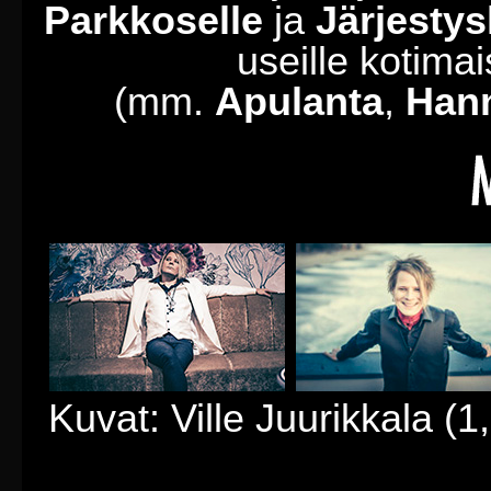
Parkkoselle
ja
Järjestys
useille kotimais
(mm.
Apulanta
,
Hann
Kuvat: Ville Juurikkala (1