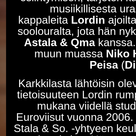
musiikillisesta ur
kappaleita
Lordin
ajoilt
soolouralta, jota hän ny
Astala & Qma
kanssa. 
muun muassa
Niko
Peisa
(
D
Karkkilasta lähtöisin ol
tietoisuuteen Lordin rump
mukana viidellä stud
Euroviisut vuonna 2006. 
Stala & So. -yhtyeen keu