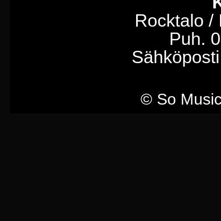
K
Rocktalo /
Puh. 
Sähköposti
© So Music