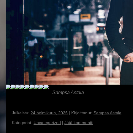
Sampsa Astala
Kirjoittajan arkistot:
Sampsa Astala in Helsinki on te%
Julkaistu:
24 helmikuun, 2026
|
Kirjoittanut:
Sampsa Astala
Kategoriat:
Uncategorized
|
Jätä kommentti